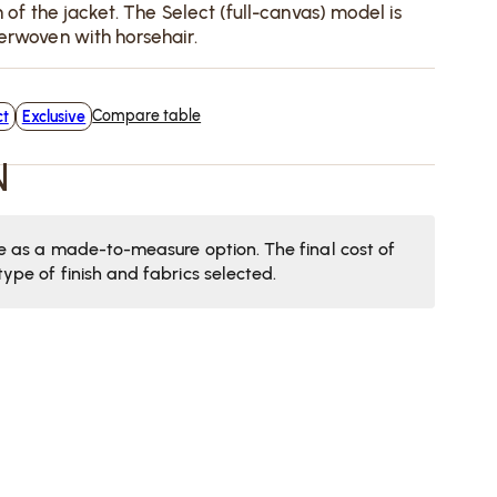
h of the jacket. The Select (full-canvas) model is
erwoven with horsehair.
Compare table
ct
Exclusive
N
le as a made-to-measure option. The final cost of
ype of finish and fabrics selected.