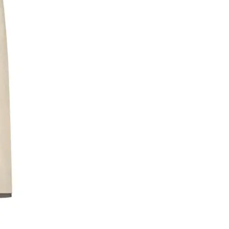
funkcjonalności
naszej strony.
Jeśli odrzucisz te
pliki cookie,
niektóre funkcje
mogą zniknąć z
naszej strony.
Marketing
Te pliki cookie
umożliwiają nam
dostarczanie Ci
spersonalizowanych
treści oraz ofert.