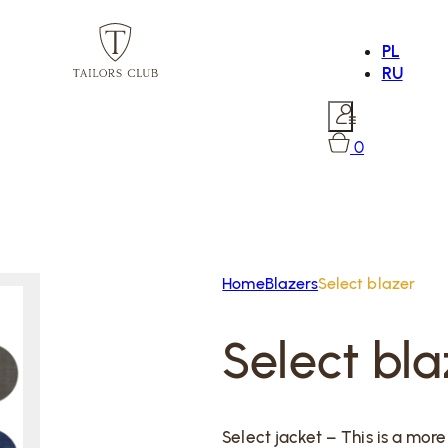
PL
RU
0
Home
Blazers
Select blazer
Select bla
Select jacket – This is a mor