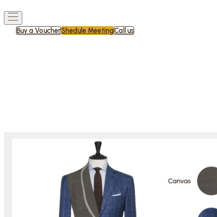
Buy a Voucher
Shedule Meeting
Call us