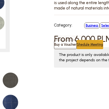
is used along the entire lengt
made of natural materials int
Wymagane
Te pliki cookie
Category:
Business
Sele
są wymagane
do
From
6 000
PL
funkcjonowania
naszej strony.
Buy a Voucher
Shedule Meeting
Brak akceptacji
tych plików
The product is only availab
cookie
the project depends on the t
uniemożliwi Ci
korzystanie z
niektórych
funkcjonalności,
takich jak
dokonywanie
rezerwacji na
naszej stronie.