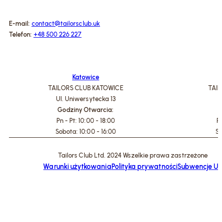
E-mail:
contact@tailorsclub.uk
Telefon:
+48 500 226 227
Katowice
TAILORS CLUB KATOWICE
TAI
Ul. Uniwersytecka 13
U
Godziny Otwarcia:
G
Pn - Pt: 10:00 - 18:00
Pn
Sobota: 10:00 - 16:00
So
Tailors Club Ltd. 2024 Wszelkie prawa zastrzeżone
Warunki użytkowania
Polityka prywatności
Subwencje U