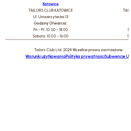
Katowice
TAILORS CLUB KATOWICE
TAI
Ul. Uniwersytecka 13
U
Godziny Otwarcia:
G
Pn - Pt: 10:00 - 18:00
Pn
Sobota: 10:00 - 16:00
So
Tailors Club Ltd. 2024 Wszelkie prawa zastrzeżone
Warunki użytkowania
Polityka prywatności
Subwencje U