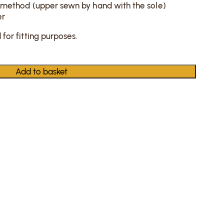
 method (upper sewn by hand with the sole)
er
or fitting purposes.
Add to basket