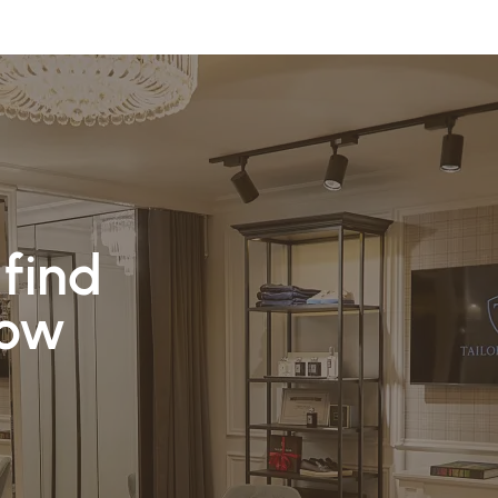
funkcjonalności
naszej strony.
Jeśli odrzucisz te
pliki cookie,
niektóre funkcje
mogą zniknąć z
naszej strony.
Marketing
Te pliki cookie
find
umożliwiają nam
dostarczanie Ci
how
spersonalizowanych
treści oraz ofert.