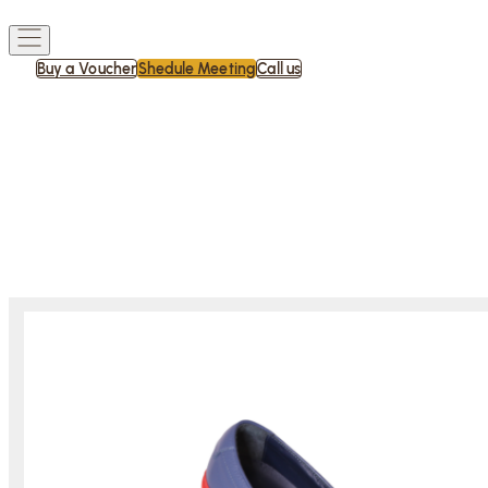
Buy a Voucher
Shedule Meeting
Call us