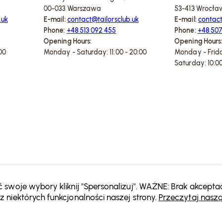
00-033 Warszawa
53-413 Wrocła
.uk
E-mail:
contact@tailorsclub.uk
E-mail:
contact
Phone:
+48 513 092 455
Phone:
+48 507
Opening Hours:
Opening Hours
00
Monday - Saturday: 11:00 - 20:00
Monday - Friday
Saturday: 10:00
swoje wybory kliknij "Spersonalizuj". WAŻNE: Brak akceptac
 niektórych funkcjonalności naszej strony.
Przeczytaj naszą