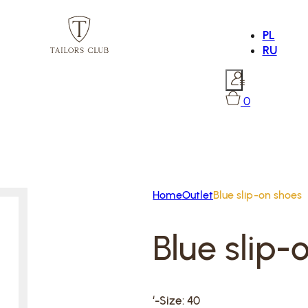
PL
RU
0
Home
Outlet
Blue slip-on shoes
Blue slip-
‘-Size: 40