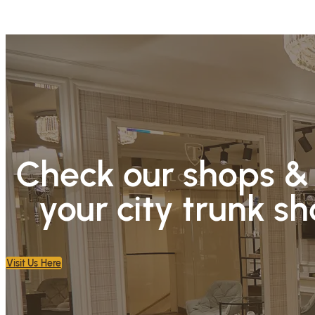
Check our shops & 
your city trunk s
Visit Us Here