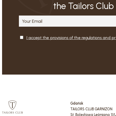
the Tailors Club
I accept the provisions of the regulations and pr
Gdańsk
TAILORS CLUB GARNIZON
St. Bolesława Leśmiana 11/