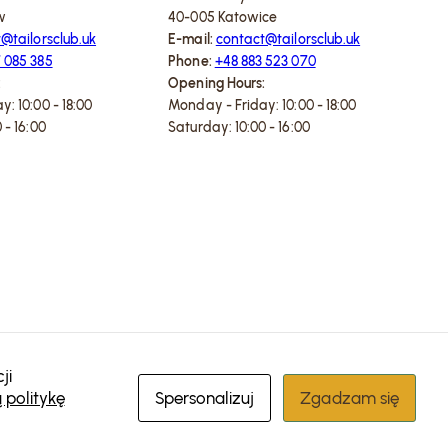
w
40-005 Katowice
@tailorsclub.uk
E-mail:
contact@tailorsclub.uk
 085 385
Phone:
+48 883 523 070
:
Opening Hours:
: 10:00 - 18:00
Monday - Friday: 10:00 - 18:00
 - 16:00
Saturday: 10:00 - 16:00
ji
 politykę
Spersonalizuj
Zgadzam się