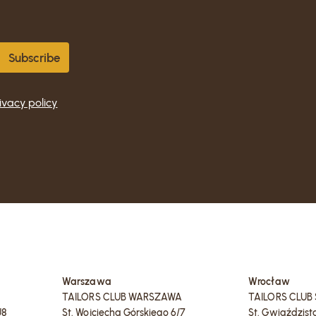
ivacy policy
Warszawa
Wrocław
TAILORS CLUB WARSZAWA
TAILORS CLUB
U8
St. Wojciecha Górskiego 6/7
St. Gwiaździst