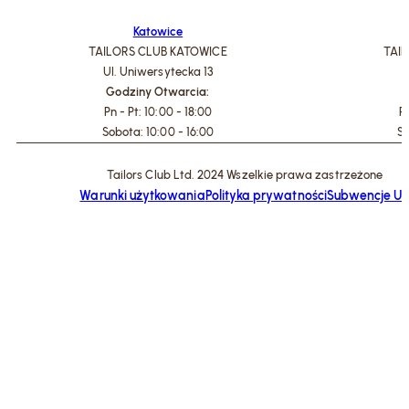
Katowice
TAILORS CLUB KATOWICE
TAI
Ul. Uniwersytecka 13
U
Godziny Otwarcia:
G
Pn - Pt: 10:00 - 18:00
Pn
Sobota: 10:00 - 16:00
So
Tailors Club Ltd. 2024 Wszelkie prawa zastrzeżone
Warunki użytkowania
Polityka prywatności
Subwencje U