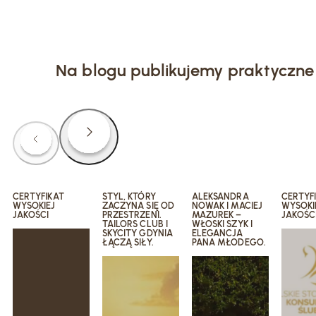
Na blogu publikujemy praktyczne 
CERTYFIKAT
STYL, KTÓRY
ALEKSANDRA
CERTYF
WYSOKIEJ
ZACZYNA SIĘ OD
NOWAK I MACIEJ
WYSOKI
JAKOŚCI
PRZESTRZENI.
MAZUREK –
JAKOŚC
TAILORS CLUB I
WŁOSKI SZYK I
SKYCITY GDYNIA
ELEGANCJA
ŁĄCZĄ SIŁY.
PANA MŁODEGO.