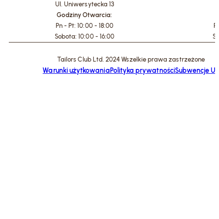
Ul. Uniwersytecka 13
U
Godziny Otwarcia:
G
Pn - Pt: 10:00 - 18:00
Pn
Sobota: 10:00 - 16:00
So
Tailors Club Ltd. 2024 Wszelkie prawa zastrzeżone
Warunki użytkowania
Polityka prywatności
Subwencje U