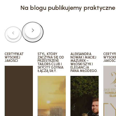
Na blogu publikujemy praktyczne 
CERTYFIKAT
STYL, KTÓRY
ALEKSANDRA
CERTYF
WYSOKIEJ
ZACZYNA SIĘ OD
NOWAK I MACIEJ
WYSOKI
JAKOŚCI
PRZESTRZENI.
MAZUREK –
JAKOŚC
TAILORS CLUB I
WŁOSKI SZYK I
SKYCITY GDYNIA
ELEGANCJA
ŁĄCZĄ SIŁY.
PANA MŁODEGO.