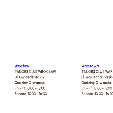
Wymagane
Te pliki cookie
są wymagane
do
funkcjonowania
naszej strony.
Brak akceptacji
tych plików
cookie
uniemożliwi Ci
Wrocław
Warszawa
korzystanie z
TAILORS CLUB WROCŁAW
TAILORS CLUB WA
niektórych
Ul. Gwiaździsta 62
ul. Wojciecha Górsk
funkcjonalności,
Godziny Otwarcia:
Godziny Otwarcia:
takich jak
Pn - Pt: 10:00 - 18:00
Pn - Pt: 10:00 - 18:00
dokonywanie
Sobota: 10:00 - 16:00
rezerwacji na
Sobota: 10:00 - 16:0
naszej stronie.