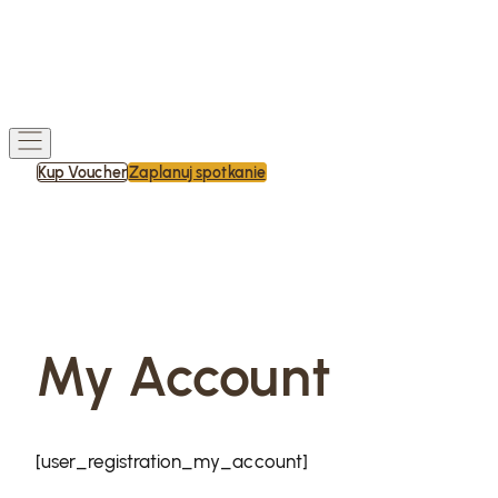
Kup Voucher
Zaplanuj spotkanie
My Account
[user_registration_my_account]