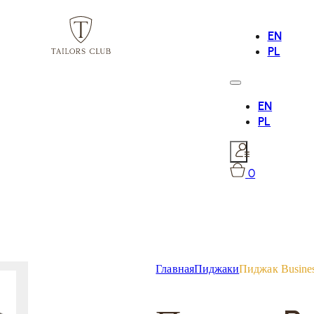
EN
PL
EN
PL
0
Главная
Пиджаки
Пиджак Busine