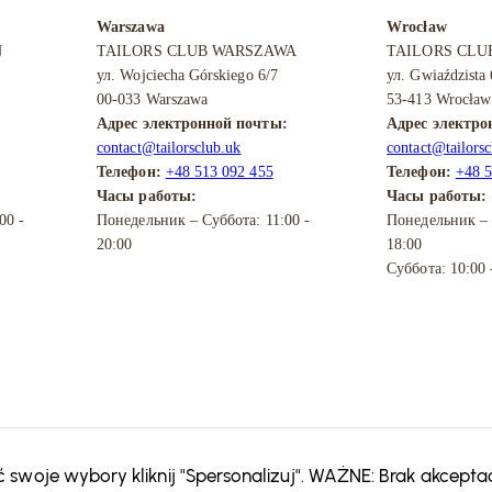
Analityka
Warszawa
Wrocław
Te pliki
N
TAILORS CLUB WARSZAWA
TAILORS CLU
cookie są
ул. Wojciecha Górskiego 6/7
ул. Gwiaździsta
używane
00-033 Warszawa
53-413 Wrocław
do
poprawy
Адрес электронной почты:
Адрес электро
działania
contact@tailorsclub.uk
contact@tailorsc
naszej
Телефон:
+48 513 092 455
Телефон:
+48 5
strony, na
Часы работы:
Часы работы:
podstawie
00 -
Понедельник – Суббота: 11:00 -
Понедельник – 
tego, jak
20:00
18:00
jest ona
Суббота: 10:00 
przez
Ciebie
używana.
Funkcjonalność
Te pliki cookie
umożliwiają nam
poprawę
swoje wybory kliknij "Spersonalizuj". WAŻNE: Brak akceptac
wydajności oraz