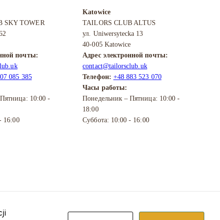
Katowice
B SKY TOWER
TAILORS CLUB ALTUS
 62
ул. Uniwersytecka 13
40-005 Katowice
нной почты:
Адрес электронной почты:
lub.uk
contact@tailorsclub.uk
07 085 385
Телефон:
+48 883 523 070
Часы работы:
Пятница: 10:00 -
Понедельник – Пятница: 10:00 -
18:00
- 16:00
Суббота: 10:00 - 16:00
ji