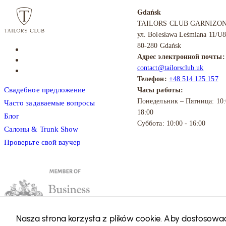
Gdańsk
TAILORS CLUB GARNIZO
ул. Bolesława Leśmiana 11/U8
80-280 Gdańsk
Адрес электронной почты:
contact@tailorsclub.uk
Телефон:
+48 514 125 157
Свадебное предложение
Часы работы:
Понедельник – Пятница: 10:
Часто задаваемые вопросы
18:00
Блог
Суббота: 10:00 - 16:00
Салоны & Trunk Show
Проверьте свой ваучер
Nasza strona korzysta z plików cookie. Aby dostosować 